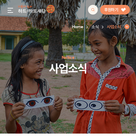
후원하기
gnb menu open
Home
소식
사업소식
인기 키워드
Notice
#정기후원
#하트플레이스
#캠페인
#팬덤후원
사업소식
사업소식