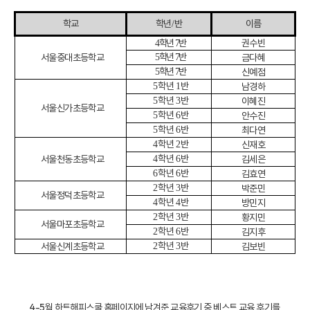
학교
학년
반
이름
/
학년
반
권수빈
4
7
학년
반
서울중대초등학교
금다혜
5
7
학년
반
신예점
5
7
학년
반
남경하
5
1
학년
반
이혜진
5
3
서울신가초등학교
학년
반
안수진
5
6
학년
반
최다연
5
6
학년
반
신재호
4
2
학년
반
서울천동초등학교
김세은
4
6
학년
반
김효연
6
6
학년
반
박준민
2
3
서울정덕초등학교
학년
반
방민지
4
4
학년
반
황지민
2
3
서울마포초등학교
학년
반
김지후
2
6
학년
반
서울신계초등학교
김보빈
2
3
4-5월 하트해피스쿨 홈페이지에 남겨준 교육후기 중 베스트 교육 후기를