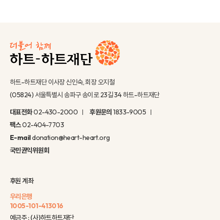
하트-하트재단 이사장 신인숙, 회장 오지철
(05824) 서울특별시 송파구 송이로 23길 34 하트-하트재단
대표전화
02-430-2000
후원문의
1833-9005
팩스
02-404-7703
E-mail
donation@heart-heart.org
국민권익위원회
후원 계좌
우리은행
1005-101-413016
예금주 : (사)하트하트재단