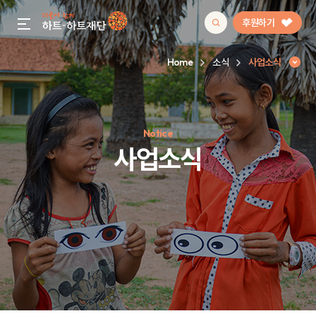
후원하기
gnb menu open
Home
소식
사업소식
인기 키워드
Notice
#정기후원
#하트플레이스
#캠페인
#팬덤후원
사업소식
사업소식