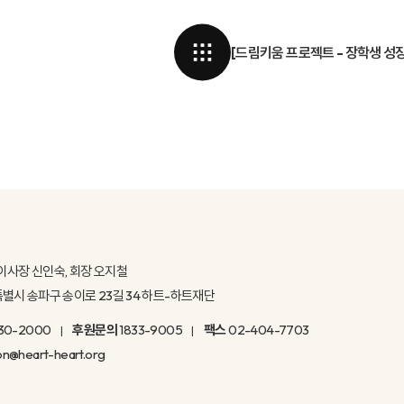
[드림키움 프로젝트 - 장학생 성
이사장 신인숙, 회장 오지철
울특별시 송파구 송이로 23길 34 하트-하트재단
30-2000
후원문의
1833-9005
팩스
02-404-7703
on@heart-heart.org