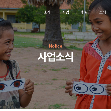
소개
사업
후원
소식
Notice
사업소식
정기후원
#하트플레이스
#캠페인
#팬덤후원