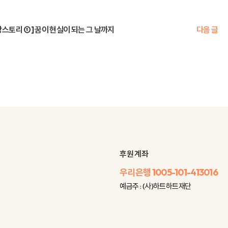
장스토리 ⑤] 꿈이 현실이 되는 그 날까지
다음 글
후원 계좌
우리은행
1005-101-413016
예금주 : (사)하트하트재단