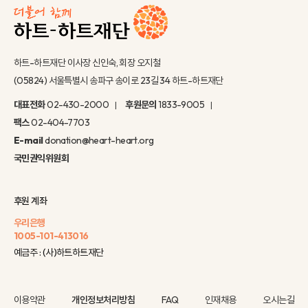
하트-하트재단 이사장 신인숙, 회장 오지철
(05824) 서울특별시 송파구 송이로 23길 34 하트-하트재단
대표전화
02-430-2000
후원문의
1833-9005
팩스
02-404-7703
E-mail
donation@heart-heart.org
국민권익위원회
후원 계좌
우리은행
1005-101-413016
예금주 : (사)하트하트재단
이용약관
개인정보처리방침
FAQ
인재채용
오시는길