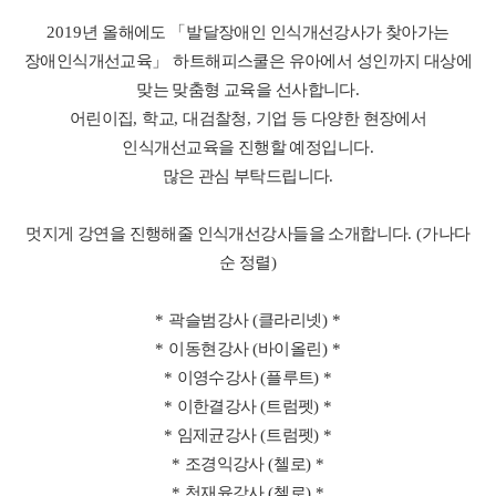
2019
년 올해에도
「
발달장애인 인식개선강사가 찾아가는
장애인식개선교육
」
하트해피스쿨은 유아에서 성인까지 대상에
맞는 맞춤형 교육을 선사합니다
.
어린이집
,
학교
,
대검찰청
,
기업 등 다양한 현장에서
인식개선교육을 진행할 예정입니다
.
많은 관심 부탁드립니다
.
멋지게 강연을 진행해줄 인식개선강사들을 소개합니다
. (
가나다
순 정렬
)
*
곽슬범강사
(
클라리넷
) *
*
이동현강사
(
바이올린
) *
*
이영수강사
(
플루트
) *
*
이한결강사
(
트럼펫
) *
*
임제균강사
(
트럼펫
) *
*
조경익강사
(
첼로
) *
*
천재윤강사
(
첼로
) *