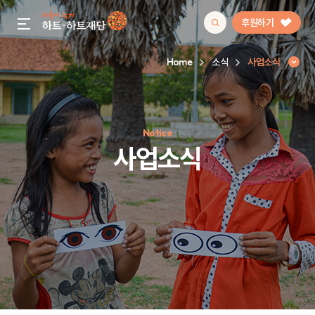
후원하기
gnb menu open
Home
소식
사업소식
인기 키워드
Notice
#정기후원
#하트플레이스
#캠페인
#팬덤후원
사업소식
사업소식