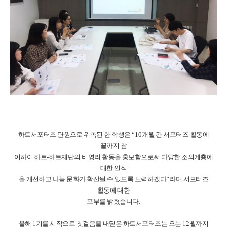
하트서포터즈 단원으로 위촉된 한 학생은
“10
개월 간 서포터즈 활동에
끝까지 참
여하여 하트
-
하트재단의 비영리 활동을 홍보함으로써 다양한 소외계층에
대한 인식
을 개선하고 나눔 문화가 확산될 수 있도록 노력하겠다
”
라며 서포터즈
활동에 대한
포부를 밝혔습니다
.
올해
1
기를 시작으로 첫걸음을 내딛은 하트서포터즈는 오는
12
월까지