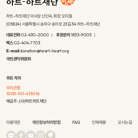
하트-하트재단 이사장 신인숙, 회장 오지철
(05824) 서울특별시 송파구 송이로 23길 34 하트-하트재단
대표전화
02-430-2000
후원문의
1833-9005
팩스
02-404-7703
E-mail
donation@heart-heart.org
국민권익위원회
후원 계좌
우리은행
1005-101-413016
예금주 : (사)하트하트재단
이용약관
개인정보처리방침
FAQ
인재채용
오시는길