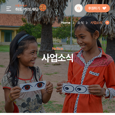
후원하기
gnb menu open
Home
소식
사업소식
인기 키워드
Notice
#정기후원
#하트플레이스
#캠페인
#팬덤후원
사업소식
사업소식