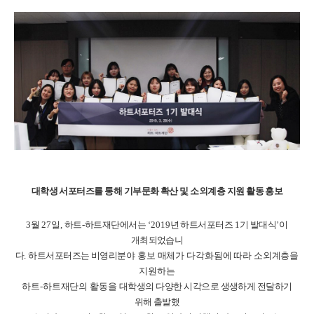
대학생 서포터즈를 통해 기부문화 확산 및 소외계층 지원 활동 홍보
3
월
27
일
,
하트
-
하트재단에서는
‘2019
년 하트서포터즈
1
기 발대식
’
이
개최되었습니
다
.
하트서포터즈는 비영리
분야 홍보 매체가 다각화됨에 따라 소외계층을
지원하는
하트
-
하트재단의 활동을 대
학생의 다양한 시각으로 생생하게 전달하기
위해 출발했