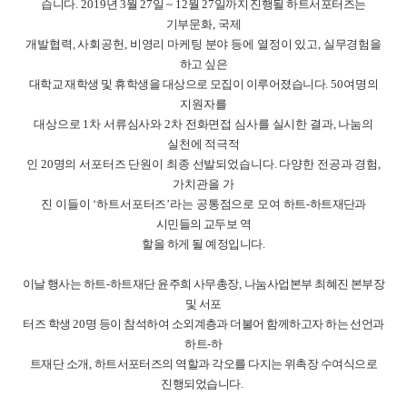
습니다
. 2019
년
3
월
27
일
~ 12
월
27
일까지 진행될 하트서포터즈는
기부문화
,
국제
개발협력
,
사회공헌
,
비영리 마케팅 분야 등에 열정이 있고
,
실무경험
을
하고 싶은
대학교 재학생 및 휴학생을 대상으로 모집이 이루어졌습니다
.
50
여명의
지원자를
대상으로
1
차 서류심사와
2
차 전화면접 심사를 실시한 결과
,
나눔의
실천에 적극적
인
20
명의 서포터즈 단원이 최종 선발되었습니다
.
다양한 전공과 경험
,
가치관을 가
진 이들이
‘
하트서포터즈
’
라는 공통점으로 모여
하트
-
하트재단과
시민들의 교두보 역
할을 하게 될 예정입니다
.
이날 행사는 하트
-
하트재단 윤주희 사무총장
,
나눔사업본부 최혜진 본부장
및 서포
터즈 학생
20
명 등이 참석하여 소외계층과 더불어 함께하고자 하는 선언과
하트
-
하
트재단 소개
,
하트서포터즈의 역할과 각오를 다지는 위촉장 수여식으로
진행되었습니다
.