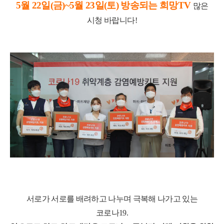
5
월
22
일
(
금
)~5
월
23
일
(
토
)
방송되는 희망
TV
많은
시청 바랍니다
!
서로가 서로를 배려하고 나누며 극복해 나가고 있는
코로나
19.