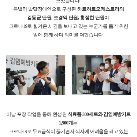
모았습니다
.
특별히 발달장애인으로 구성된
하트하트오케스트라의
김동균 단원
,
조경익 단원
,
홍정한 단원
이
코로나
19
로 힘겨운 시간을 보내고 있는 누군가를 돕기 위한
일에 함께 하며 의미를 더했습니다
.
이날 포장 작업을 통해 완성된
식료품
300
세트와 감염예방키트
1,500
개
는
코로나
19
로 무료급식이 끊기면서 식사에 어려움을 겪고 있는