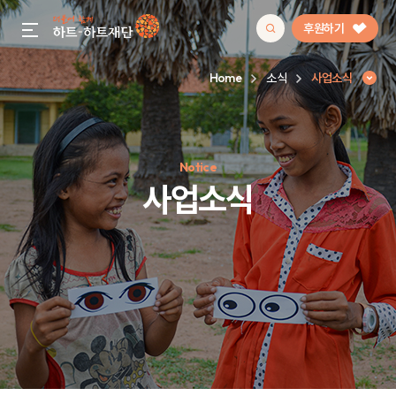
후원하기
gnb menu open
Home
소식
사업소식
인기 키워드
Notice
#정기후원
#하트플레이스
#캠페인
#팬덤후원
사업소식
사업소식