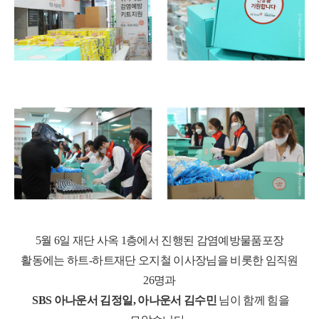
5
월
6
일 재단 사옥
1
층에서 진행된 감염예방물품포장
활동에는 하트
-
하트재단 오지철 이사장님을 비롯한 임직원
26
명과
SBS
아나운서 김정일
,
아나운서 김수민
님이 함께 힘을