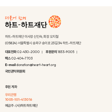
하트-하트재단 이사장 신인숙, 회장 오지철
(05824) 서울특별시 송파구 송이로 23길 34 하트-하트재단
대표전화
02-430-2000
후원문의
1833-9005
팩스
02-404-7703
E-mail
donation@heart-heart.org
국민권익위원회
후원 계좌
우리은행
1005-101-413016
예금주 : (사)하트하트재단