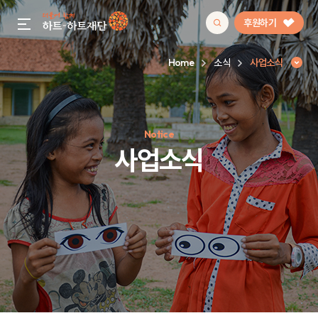
후원하기
gnb menu open
Home
소식
사업소식
인기 키워드
Notice
#정기후원
#하트플레이스
#캠페인
#팬덤후원
사업소식
사업소식