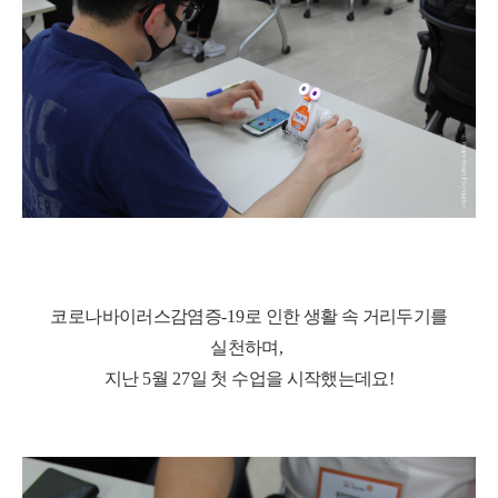
코로나바이러스감염증
-19
로 인한 생활 속 거리두기를
실천하며
,
지난
5
월
27
일 첫 수업을 시작했는데요!