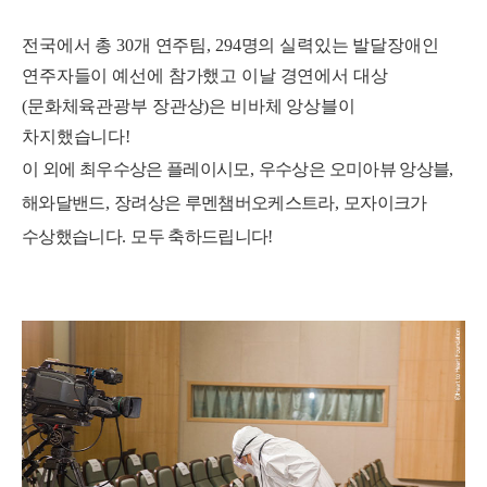
전국에서 총
30
개 연주팀
, 294
명의 실력있는 발달장애인
연주자들이 예선에 참가했고 이날 경연에서 대상
(
문화체육관광부 장관상
)
은 비바체 앙상블이
차지했습니다
!
이 외에 최우수상은 플레이시모
,
우수상은 오미아뷰 앙상블
,
해와달밴드
,
장려상은 루멘챔버오케스트라
,
모자이크가
수상했습니다
.
모두 축하드립니다
!