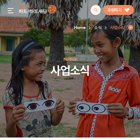
후원하기
gnb menu open
Home
소식
사업소식
인기 키워드
Notice
#정기후원
#하트플레이스
#캠페인
#팬덤후원
사업소식
사업소식