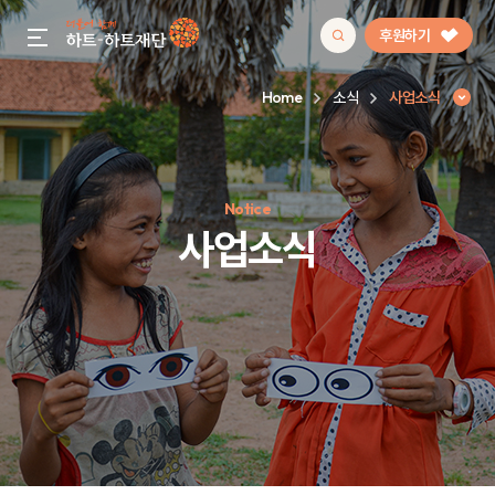
후원하기
gnb menu open
Home
소식
사업소식
인기 키워드
Notice
#정기후원
#하트플레이스
#캠페인
#팬덤후원
사업소식
사업소식