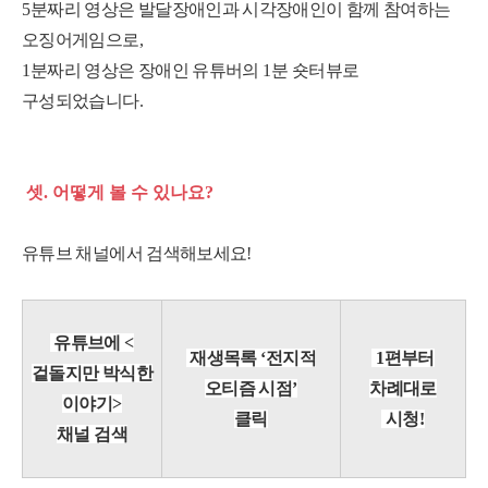
5
분짜리 영상은 발달장애인과 시각장애인이 함께 참여하는
오징어게임으로
,
1
분짜리 영상은 장애인 유튜버의
1
분 숏터뷰로
구성되었습니다
.
셋
.
어떻게 볼 수 있나요
?
유튜브 채널에서 검색해보세요
!
유튜브에
<
재생목
록
‘
전지적
1
편부터
겉돌지만 박식한
오티즘 시점
’
차례대로
이야기
>
클릭
시청
!
채널 검색