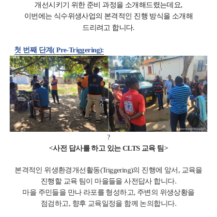
개선시키기 위한 준비 과정을 소개해드렸는데요
,
이번에는 식수위생사업의 본격적인 진행 방식을 소개해
드리려고 합니다
.
첫 번째 단계
( Pre-Triggering):
?
<사전 답사를 하고 있는 CLTS 교육 팀>
본격적인 위생환경개선활동
(Triggering)
의 진행에 앞서
,
교육을
진행할 교육 팀이 마을들을 사전답사 합니다
.
마을 주민들을 만나 라포를 형성하고
,
주변의 위생상황을
점검하고
,
향후 교육일정을 함께 논의합니다
.