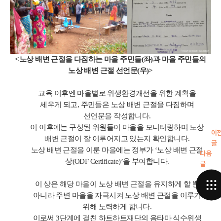
<노상 배변 근절을 다짐하는 마을 주민들(좌)과 마을 주민들의
노상 배변 근절 선언문(우)>
교육 이후엔 마을별로 위생환경개선을 위한 계획을
세우게 되고
,
주민들은 노상 배변 근절을 다짐하며
선언문을 작성합니다
.
이 이후에는 구성된 위원들이 마을을 모니터링하며 노상
이
배변 근절이 잘 이루어지고 있는지 확인합니다
.
글
노상 배변 근절을 이룬 마을에는 정부가
‘
노상 배변 근절
다음
제1
상
(ODF Certificate)’
을 부여합니다
.
글
이 상은 해당 마을이 노상 배변 근절을 유지하게 할 뿐
아니라 주변 마을을 자극시켜 노상 배변 근절을 이루기
위해 노력하게 합니다
.
이로써
3
단계에 걸친 하트하트재단의 음타마 식수위생