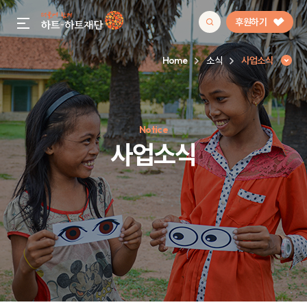
후원하기
gnb menu open
Home
소식
사업소식
인기 키워드
Notice
#정기후원
#하트플레이스
#캠페인
#팬덤후원
사업소식
사업소식