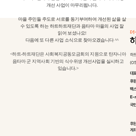
개선 사업이 마무리됩니다
.
마을 주민들 주도로 서로를 동기부여하여 개선된 삶을 살
수 있도록 하는 하트하트재단과 음타마 마을의 사업 잘
읽어 보셨나요
!
다음에 또 다른 사업 소식으로 찾아오겠습니다
^^
<
하트
-
하트재단은 사회복지공동모금회의 지원으로 탄자니아
하트
음타마 군 지역사회 기반의 식수위생
개선사업을 실시하고
(0
있습니다.>
대
후
팩
E-
국
후
계