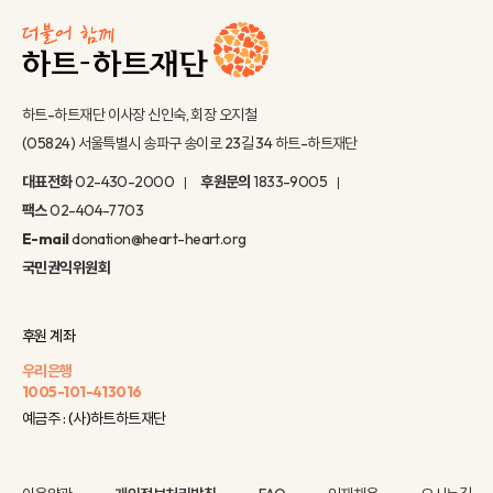
하트-하트재단 이사장 신인숙, 회장 오지철
(05824) 서울특별시 송파구 송이로 23길 34 하트-하트재단
대표전화
02-430-2000
후원문의
1833-9005
팩스
02-404-7703
E-mail
donation@heart-heart.org
국민권익위원회
후원 계좌
우리은행
1005-101-413016
예금주 : (사)하트하트재단