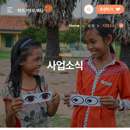
후원하기
gnb menu open
Home
소식
사업소식
인기 키워드
Notice
#정기후원
#하트플레이스
#캠페인
#팬덤후원
사업소식
사업소식