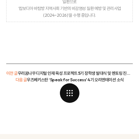
일환으로
‘캄보디아 바탐방 지역사회 기반의 비감염성 질환 예방 및 관리사업
(2024~2026)’을 수행 중입니다.
이전 글
우리꿈나무 디지털 인재 육성 프로젝트 5기 장학생 발대식 및 멘토링 진행 소식
다음 글
우즈베키스탄 ‘Speak for Success' 4기 오리엔테이션 소식