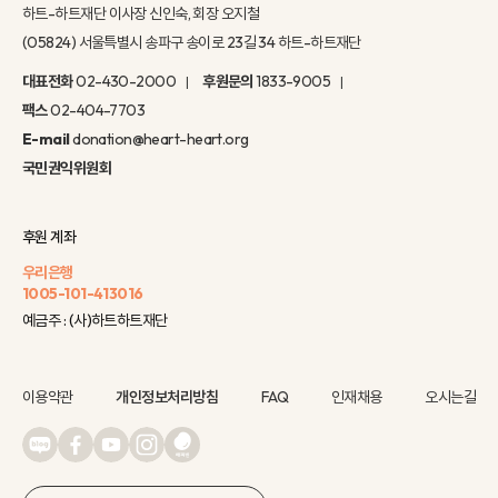
하트-하트재단 이사장 신인숙, 회장 오지철
(05824) 서울특별시 송파구 송이로 23길 34 하트-하트재단
대표전화
02-430-2000
후원문의
1833-9005
팩스
02-404-7703
E-mail
donation@heart-heart.org
국민권익위원회
후원 계좌
우리은행
1005-101-413016
예금주 : (사)하트하트재단
이용약관
개인정보처리방침
FAQ
인재채용
오시는길