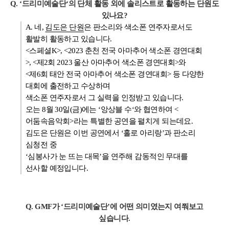
Q. ‘드리미예술단‘의 단체 활동 외에 솔리스트로 활동하는 단원도
있나요?
A. 네,
김도은 단원
은 판소리와 색소폰 연주자로서도
활발히 활동하고 있습니다.
<스페셜K>, <2023 춘천 전국 아마추어 색소폰 경연대회
>, <제2회 2023 울산 아마추어 색소폰 경연대회>와
<제6회 태안 전국 아마추어 색소폰 경연대회> 등 다양한
대회에 출전하고 수상하며
색소폰 연주자로서 그 실력을 인정받고 있습니다.
오는 8월 30일(금)에는 ‘앙상블 수‘와 협연하여 <
어둠속음악회>라는 특별한 공연을 펼치게 되는데요.
김도은 단원은 이번 공연에서 ‘홀로 아리랑’과 판소리
심청전 중
‘심봉사가 눈 뜨는 대목’을 연주해 감동적인 무대를
선사할 예정입니다.
Q. GMF가 ‘드리미예술단’에 어떤 의미였는지 여쭤보고
싶습니다.