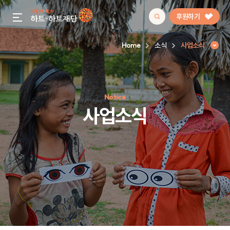
후원하기
gnb menu open
Home
소식
사업소식
인기 키워드
Notice
#정기후원
#하트플레이스
#캠페인
#팬덤후원
사업소식
사업소식