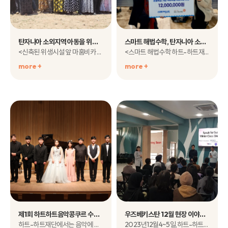
탄자니아 소외지역 아동을 위한 식수위생환경 개선 사업 결과 공유
스마트 해법수학, 탄자니아 소외지역 아동을 위한 식수시설 개선 사업 기금 전달식
<신축된 위생시설 앞 마훔비카 주민들과 학생들>하나금융나눔재단의 후원..
<스마트 해법수학 하트-하트재단 후원금 전달식>지난 12월..
more +
more +
제1회 하트하트음악콩쿠르 수상자 음악회 성료
우즈베키스탄 12월 현장 이야기: 페르가나 지역 교육 지원 사업 'Speak for Success' 3기 개회식
하트-하트재단에서는 음악에 재능이 있는 발달장애인을 발굴하고 육성하기..
2023년12월4~5일,하트-하트재단과 포스코 ..