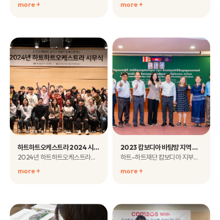
more +
more +
하트하트오케스트라 2024 시무식
2023 캄보디아 바탐방 지역 비전염성 질환 예방 및 관리사업 연례회의 개최
2024년 하트하트오케스트라의 시무식이 1월 4일(목) 오..
하트-하트재단 캄보디아 지부는 지난 12월 7일 바탐방 상커 호텔(Sangker..
more +
more +