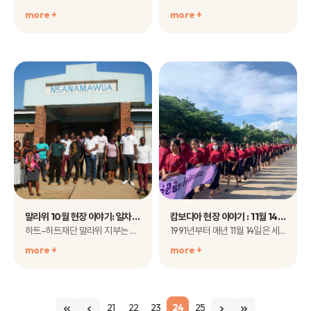
more +
more +
말라위 10월 현장 이야기: 일차보건인력 대상 수인성질환 대응 교육 실시
캄보디아 현장 이야기 : 11월 14일 세계 당뇨의 날 기념 하트-하트재단 걷기 캠페인 개최
하트-하트재단 말라위 지부는 지난 10월 12일부터 17일..
1991년부터 매년 11월 14일은 세계보건기구(WHO)와 세계 당뇨 연맹(ID..
more +
more +
21
22
23
24
25