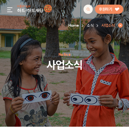
후원하기
gnb menu open
Home
소식
사업소식
인기 키워드
Notice
#정기후원
#하트플레이스
#캠페인
#팬덤후원
사업소식
사업소식