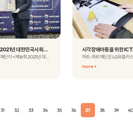
<제16회 2021년 대한민국사회공헌대상> 질병관리청장상을 수상 수상!
하트-하트재단이 <제16회 2021년 대한민국 사회공헌대상_ 사..
more +
31
32
33
34
35
36
37
38
39
4