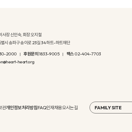
이사장 신인숙, 회장 오지철
울특별시 송파구 송이로 23길 34 하트-하트재단
30-2000
후원문의
1833-9005
팩스
02-404-7703
on@heart-heart.org
약관
개인정보처리방침
FAQ
인재채용
오시는길
FAMILY SITE