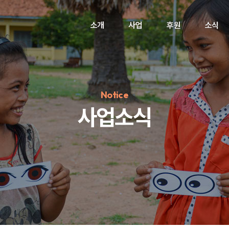
소개
사업
후원
소식
Notice
사업소식
정기후원
#하트플레이스
#캠페인
#팬덤후원