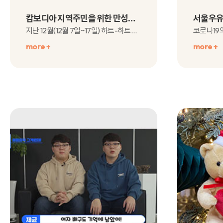
캄보디아 지역주민을 위한 만성질환관리센터 오픈
지난 12월(12월 7일~17일) 하트-하트재단 캄보디아 지부는 트마..
more +
more +