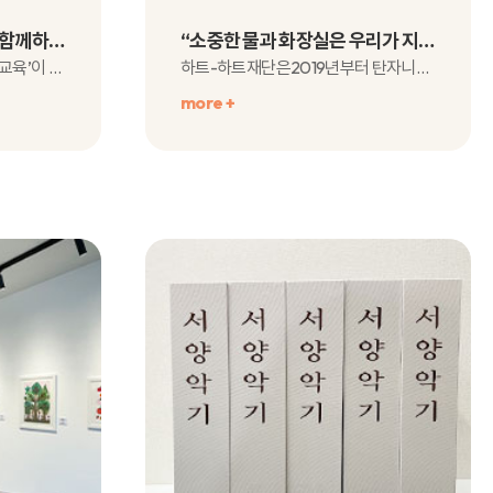
신한라이프빛나는재단과 함께하는 『IT학습교구 지원사업』 따뜻한 나눔의 소식!
“소중한 물과 화장실은 우리가 지킬 거예요!”
코로나19가 장기화되며 ‘원격 교육’이 늘어나고 디지털 전환에..
하트-하트재단은2019년부터 탄자니아..
more +