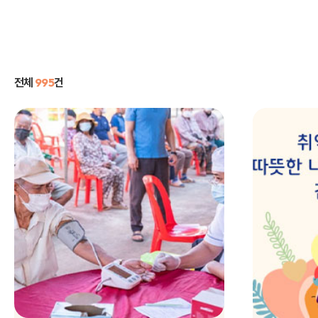
전체
995
건