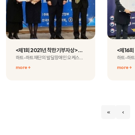
<제1회 2021년 착한기부자상> 행정안전부 장관상 수상!
하트-하트재단의 발달장애인 오케스트라 사업이 <제1회 착한기부자..
more +
more +