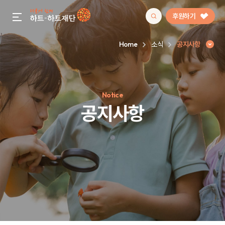
후원하기
gnb menu open
Home
소식
공지사항
인기 키워드
Notice
#정기후원
#하트플레이스
#캠페인
#팬덤후원
공지사항
공지사항