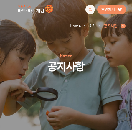
후원하기
gnb menu open
Home
소식
공지사항
인기 키워드
Notice
#정기후원
#하트플레이스
#캠페인
#팬덤후원
공지사항
공지사항