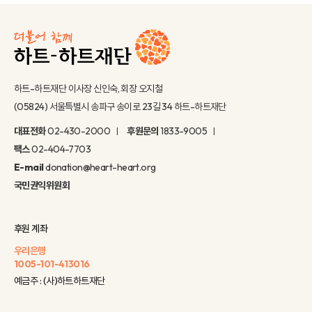
하트-하트재단 이사장 신인숙, 회장 오지철
(05824) 서울특별시 송파구 송이로 23길 34 하트-하트재단
대표전화
02-430-2000
후원문의
1833-9005
팩스
02-404-7703
E-mail
donation@heart-heart.org
국민권익위원회
후원 계좌
우리은행
1005-101-413016
예금주 : (사)하트하트재단