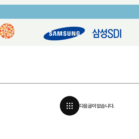
다음글이 없습니다.