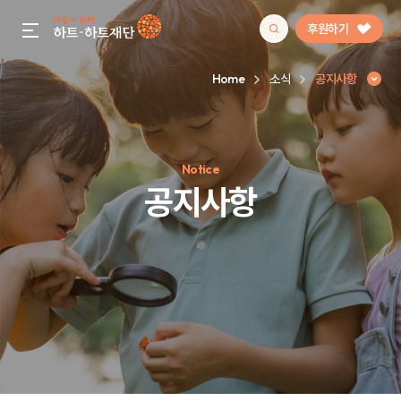
후원하기
gnb menu open
Home
소식
공지사항
인기 키워드
Notice
#정기후원
#하트플레이스
#캠페인
#팬덤후원
공지사항
공지사항