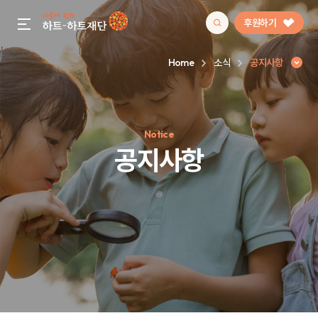
후원하기
gnb menu open
Home
소식
공지사항
인기 키워드
Notice
#정기후원
#하트플레이스
#캠페인
#팬덤후원
공지사항
공지사항