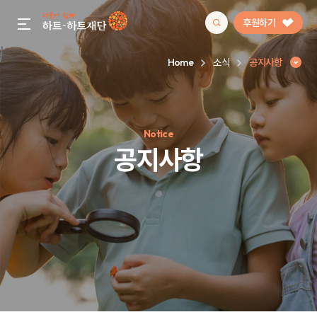
후원하기
gnb menu open
Home
소식
공지사항
인기 키워드
Notice
#정기후원
#하트플레이스
#캠페인
#팬덤후원
공지사항
공지사항