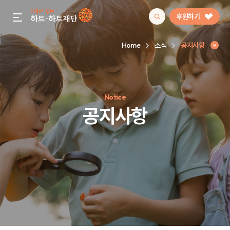
후원하기
gnb menu open
Home
소식
공지사항
인기 키워드
Notice
#정기후원
#하트플레이스
#캠페인
#팬덤후원
공지사항
공지사항