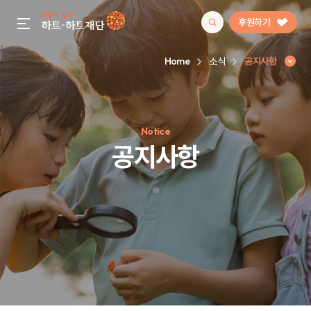
후원하기
gnb menu open
Home
소식
공지사항
인기 키워드
Notice
#정기후원
#하트플레이스
#캠페인
#팬덤후원
공지사항
공지사항