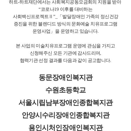
하트
-
하트재단에서는 사회복지공동모금회의 지원을 받아
“
코로나
19
이후를 대비하는
사회백신프로젝트
Ⅱ
”_
「
발달장애인 가족의 정신건강
증진을 위한 블렌디드 방식의 문화예술 치유프로그램
운영사업
」
을 운영하고 있습니다
.
본 사업의 미술치유프로그램 운영에 관심을 가지고
신청해주신 모든 기관에 감사드리며
,
협력기관 선정 결과를 다음과 같이 공고합니다
.
동문장애인복지관
수원초등학교
서울시립남부장애인종합복지관
안양시수리장애인종합복지관
용인시처인장애인복지관