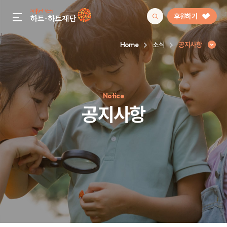
후원하기
gnb menu open
Home
소식
공지사항
인기 키워드
Notice
#정기후원
#하트플레이스
#캠페인
#팬덤후원
공지사항
공지사항