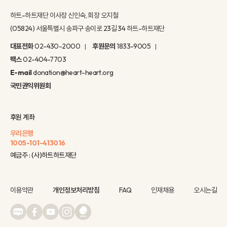
하트-하트재단 이사장 신인숙, 회장 오지철
(05824) 서울특별시 송파구 송이로 23길 34 하트-하트재단
대표전화
02-430-2000
후원문의
1833-9005
팩스
02-404-7703
E-mail
donation@heart-heart.org
국민권익위원회
후원 계좌
우리은행
1005-101-413016
예금주 : (사)하트하트재단
이용약관
개인정보처리방침
FAQ
인재채용
오시는길