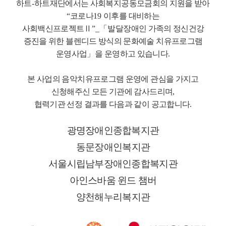
하트
-
하트재단에서는 사회복지공동모금회의 지원을 받아
“
코로나
19
이후를 대비하는
사회백신프로젝트
Ⅱ
”_
「
발달장애인 가족의 정신건강
증진을 위한 블렌디드 방식의 문화예술 치유프로그램
운영사업
」
을 운영하고 있습니다
.
본 사업의 음악치유프로그램 운영에 관심을 가지고
신청해주신 모든 기관에 감사드리며
,
협력기관 선정 결과를 다음과 같이 공고합니다
.
광명장애인종합복지관
동문장애인복지관
서울시립남부장애인종합복지관
아인스바움 윈드 챔버
양천해누리복지관