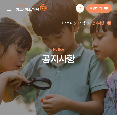
후원하기
gnb menu open
Home
소식
공지사항
인기 키워드
Notice
#정기후원
#하트플레이스
#캠페인
#팬덤후원
공지사항
공지사항