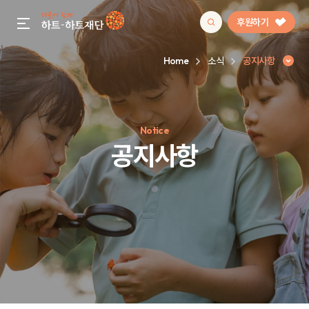
후원하기
gnb menu open
Home
소식
공지사항
인기 키워드
Notice
#정기후원
#하트플레이스
#캠페인
#팬덤후원
공지사항
공지사항