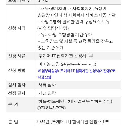
모집 기관 수
2개소
- 서울·경기지역 내 사회복지기관(성인
발달장애인 대상 사회복지 서비스 제공 기관)
- 사업수행에 필요한 인력 구성요소 보유
신청 자격
(사업 담당자 1명)
- 유사사업 수행경험 기관 우대
- 교육 장소 및 시설 등 교육 환경을 갖추고
있는 기관 우대
신청 서류
투게더-IT 협력기관 신청서 1부
이메일 신청 (phl@heart-heart.org)
신청 방법
※ 첨부파일명: ‘투게더-IT 협력기관 신청서(기관명)’로
작성 요망
심사 절차
서류 심사
선정 결과
개별 연락
하트-하트재단 국내사업본부 박혜린 담당
문 의
(070-8145-7939)
붙 임
2
024
년
[
투게더
-IT]
협력기관 신청서
1
부