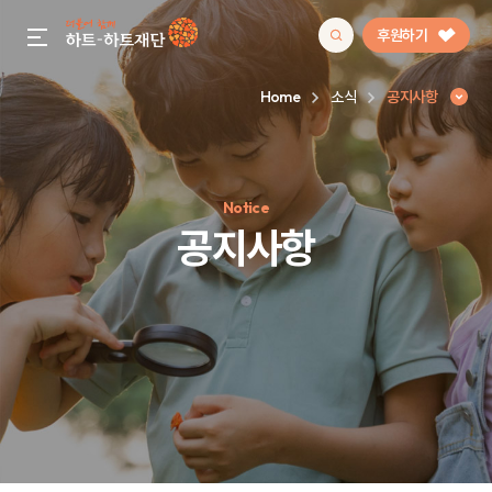
후원하기
gnb menu open
Home
소식
공지사항
인기 키워드
Notice
#정기후원
#하트플레이스
#캠페인
#팬덤후원
공지사항
공지사항