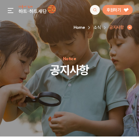
후원하기
gnb menu open
Home
소식
공지사항
인기 키워드
Notice
#정기후원
#하트플레이스
#캠페인
#팬덤후원
공지사항
공지사항