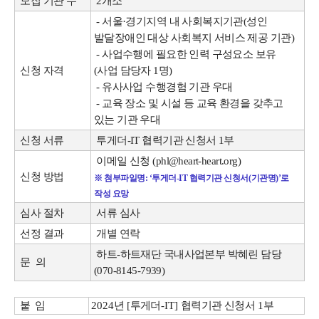
모집 기관 수
2개소
- 서울·경기지역 내 사회복지기관(성인
발달장애인 대상 사회복지 서비스 제공 기관)
- 사업수행에 필요한 인력 구성요소 보유
신청 자격
(사업 담당자 1명)
- 유사사업 수행경험 기관 우대
- 교육 장소 및 시설 등 교육 환경을 갖추고
있는 기관 우대
신청 서류
투게더-IT 협력기관 신청서 1부
이메일 신청 (phl@heart-heart.org)
신청 방법
※ 첨부파일명: ‘투게더-IT 협력기관 신청서(기관명)’로
작성 요망
심사 절차
서류 심사
선정 결과
개별 연락
하트-하트재단 국내사업본부 박혜린 담당
문 의
(070-8145-7939)
붙 임
2
024
년
[
투게더
-IT]
협력기관 신청서
1
부