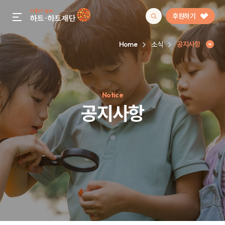
후원하기
gnb menu open
Home
소식
공지사항
인기 키워드
Notice
#정기후원
#하트플레이스
#캠페인
#팬덤후원
공지사항
공지사항