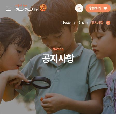
후원하기
gnb menu open
Home
소식
공지사항
인기 키워드
Notice
#정기후원
#하트플레이스
#캠페인
#팬덤후원
공지사항
공지사항