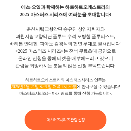
에쓰
-
오일과 함께하는 하트하트오케스트라의
2025
마스터즈 시리즈에 여러분을 초대합니다
!
춘천시립교향악단 송유진 상임지휘자와
과천시립교향악단 플루트 수석 오병철 플루티스트
,
바리톤 안대현
,
피아노 김경석의 협연 무대로 펼쳐집니다
!
<2025
마스터즈 시리즈
>
는 전석 무료초대 공연으로
온라인 신청을 통해 티켓을 배부해드리고 있으니
관람을 희망하시는 분들의 많은 신청 부탁드립니다
.
하트하트오케스트라의 마스터즈시리즈 연주는
2025
년
1
월
21
일 화요일 저녁
7
시
30
분
에 만나보실 수 있습니다
!
마스터즈시리즈는 아래 링크를 통해 신청 가능합니다.
마스터즈시리즈 관람 신청