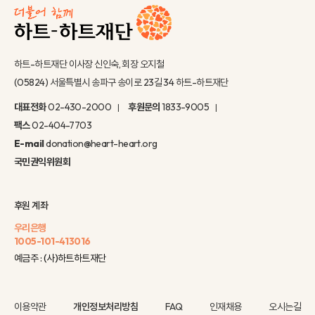
하트-하트재단 이사장 신인숙, 회장 오지철
(05824) 서울특별시 송파구 송이로 23길 34 하트-하트재단
대표전화
02-430-2000
후원문의
1833-9005
팩스
02-404-7703
E-mail
donation@heart-heart.org
국민권익위원회
후원 계좌
우리은행
1005-101-413016
예금주 : (사)하트하트재단
이용약관
개인정보처리방침
FAQ
인재채용
오시는길