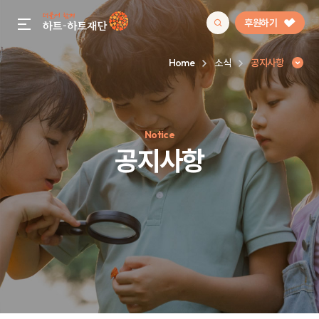
후원하기
gnb menu open
Home
소식
공지사항
인기 키워드
Notice
#정기후원
#하트플레이스
#캠페인
#팬덤후원
공지사항
공지사항