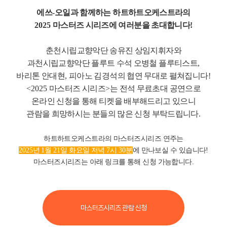
에쓰
-
오일과 함께하는 하트하트오케스트라의
2025
마스터즈 시리즈에 여러분을 초대합니다
!
춘천시립교향악단 송유진 상임지휘자와
과천시립교향악단 플루트 수석 오병철 플루티스트
,
바리톤 안대현
,
피아노 김경석의 협연 무대로 펼쳐집니다
!
<2025
마스터즈 시리즈
>
는 전석 무료초대 공연으로
온라인 신청을 통해 티켓을 배부해드리고 있으니
관람을 희망하시는 분들의 많은 신청 부탁드립니다
.
하트하트오케스트라의 마스터즈시리즈 연주는
2025
년
1
월
21
일 화요일 저녁
7
시
30
분
에 만나보실 수 있습니다
!
마스터즈시리즈는 아래 링크를 통해 신청 가능합니다.
마스터즈시리즈 관람 신청