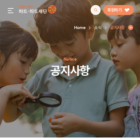
후원하기
gnb menu open
Home
소식
공지사항
인기 키워드
Notice
#정기후원
#하트플레이스
#캠페인
#팬덤후원
공지사항
공지사항