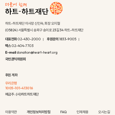
하트-하트재단 이사장 신인숙, 회장 오지철
(05824) 서울특별시 송파구 송이로 23길 34 하트-하트재단
대표전화
02-430-2000
후원문의
1833-9005
팩스
02-404-7703
E-mail
donation@heart-heart.org
국민권익위원회
후원 계좌
우리은행
1005-101-413016
예금주 : (사)하트하트재단
이용약관
개인정보처리방침
FAQ
인재채용
오시는길