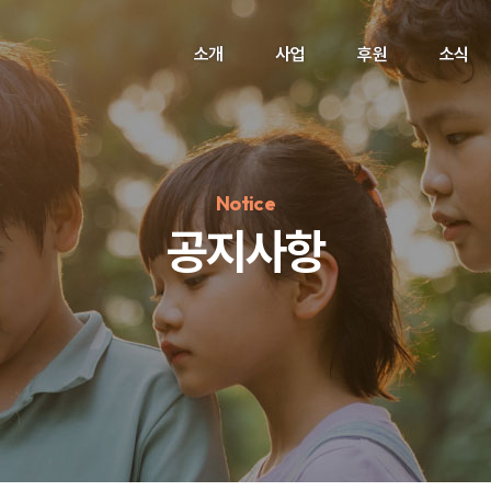
소개
사업
후원
소식
Notice
공지사항
정기후원
#하트플레이스
#캠페인
#팬덤후원