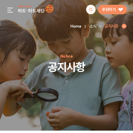
후원하기
gnb menu open
Home
소식
공지사항
인기 키워드
Notice
#정기후원
#하트플레이스
#캠페인
#팬덤후원
공지사항
공지사항