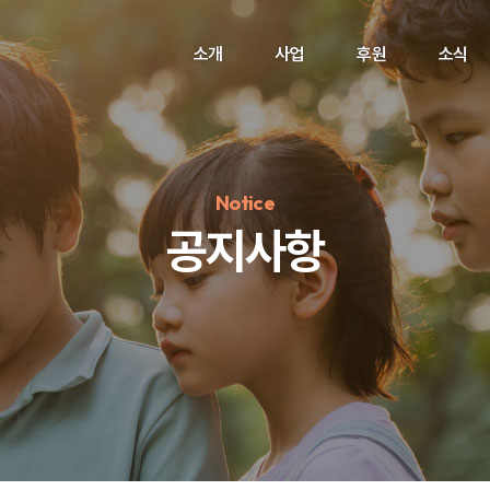
소개
사업
후원
소식
Notice
공지사항
정기후원
#하트플레이스
#캠페인
#팬덤후원