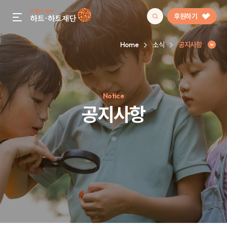
후원하기
gnb menu open
Home
소식
공지사항
인기 키워드
Notice
#정기후원
#하트플레이스
#캠페인
#팬덤후원
공지사항
공지사항