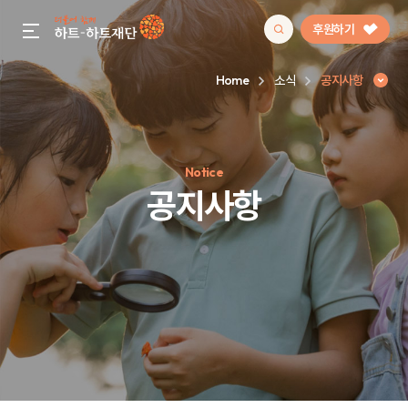
후원하기
gnb menu open
Home
소식
공지사항
인기 키워드
Notice
#정기후원
#하트플레이스
#캠페인
#팬덤후원
공지사항
공지사항