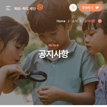
후원하기
gnb menu open
Home
소식
공지사항
인기 키워드
Notice
#정기후원
#하트플레이스
#캠페인
#팬덤후원
공지사항
공지사항