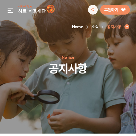
후원하기
gnb menu open
Home
소식
공지사항
인기 키워드
Notice
#정기후원
#하트플레이스
#캠페인
#팬덤후원
공지사항
공지사항