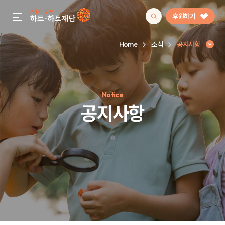
후원하기
gnb menu open
Home
소식
공지사항
인기 키워드
Notice
#정기후원
#하트플레이스
#캠페인
#팬덤후원
공지사항
공지사항