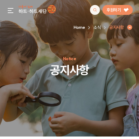
후원하기
gnb menu open
Home
소식
공지사항
인기 키워드
Notice
#정기후원
#하트플레이스
#캠페인
#팬덤후원
공지사항
공지사항