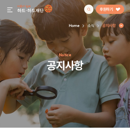
후원하기
gnb menu open
Home
소식
공지사항
인기 키워드
Notice
#정기후원
#하트플레이스
#캠페인
#팬덤후원
공지사항
공지사항