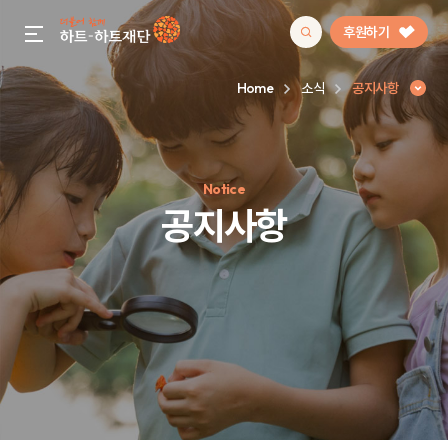
후원하기
gnb menu open
Home
소식
공지사항
인기 키워드
Notice
#정기후원
#하트플레이스
#캠페인
#팬덤후원
공지사항
공지사항