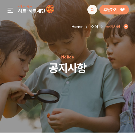
후원하기
gnb menu open
Home
소식
공지사항
인기 키워드
Notice
#정기후원
#하트플레이스
#캠페인
#팬덤후원
공지사항
공지사항