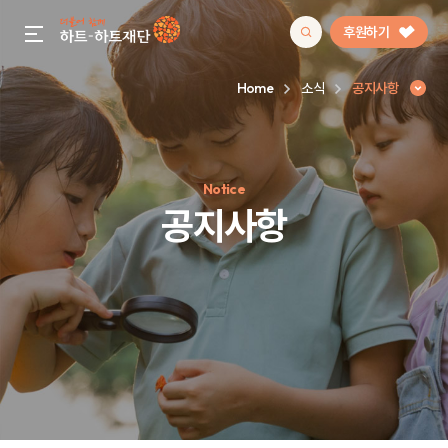
후원하기
gnb menu open
Home
소식
공지사항
인기 키워드
Notice
#정기후원
#하트플레이스
#캠페인
#팬덤후원
공지사항
공지사항