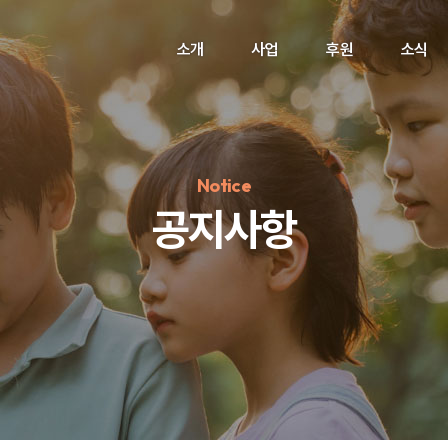
소개
사업
후원
소식
Notice
공지사항
정기후원
#하트플레이스
#캠페인
#팬덤후원