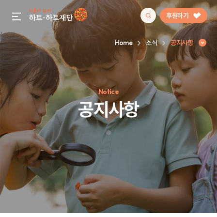
후원하기
gnb menu open
Home
소식
공지사항
인기 키워드
Notice
#정기후원
#하트플레이스
#캠페인
#팬덤후원
공지사항
공지사항