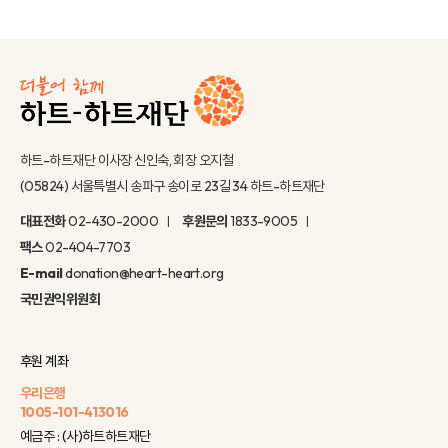
하트-하트재단 이사장 신인숙, 회장 오지철
(05824) 서울특별시 송파구 송이로 23길 34 하트-하트재단
대표전화
02-430-2000
후원문의
1833-9005
팩스
02-404-7703
E-mail
donation@heart-heart.org
국민권익위원회
후원 계좌
우리은행
1005-101-413016
예금주 : (사)하트하트재단