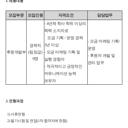
1. 채용내용
모집부문
모집인원
자격요건
담담업무
- 4년제 학사 학위 이상의
학력 소지자로
모금 기획 / 운영 경력
- 모금 마케팅 기획
/
3년 이상
경력직
운영
후원개발
부
(팀장급)
- 모금 마케팅 기획 및
- 후원자 개발 및
0명
실행 경험자
관리 업무
- 적극적이고 긍정적인
커뮤니케이션 능력
보유자
2. 전형과정
1) 서류전형
2) 필기시험 및 면접(1차 합격자에 한함)