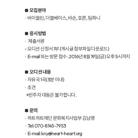
모집분야
■
바이올린, 더블베이스, 바순, 호른, 팀파니
·
응시방법
■
제출서류
·
- 오디션 신청서 1부 (게시글 첨부파일 다운로드)
E-mail 또는 방문 접수 : 2016년 8월 19일(금) 오후 5시까지
·
오디션 내용
■
자유곡 1곡(3분 이내)
·
초견
·
※반주자 대동은 불가합니다.
문의
■
하트하트재단 문화복지사업부 김남영
·
Tel: 070-8145-7953
·
E-mail:
kny@heart-heart.org
·