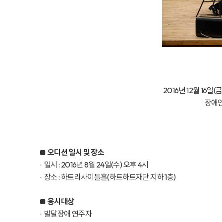
2016년 12월 1
장애인
오디션 일시 및 장소
■
일시 : 2016년 8월 24일(수) 오후 4시
·
장소 : 하트리사이틀홀(하트하트재단 지하 1층)
·
응시대상
■
발달장애 연주자
·