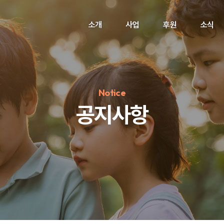
소개
사업
후원
소식
Notice
공지사항
정기후원
#하트플레이스
#캠페인
#팬덤후원