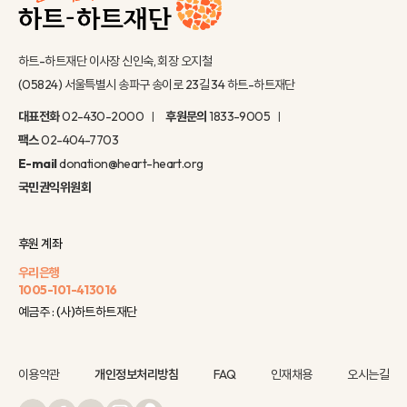
하트-하트재단 이사장 신인숙, 회장 오지철
(05824) 서울특별시 송파구 송이로 23길 34 하트-하트재단
대표전화
02-430-2000
후원문의
1833-9005
팩스
02-404-7703
E-mail
donation@heart-heart.org
국민권익위원회
후원 계좌
우리은행
1005-101-413016
예금주 : (사)하트하트재단
이용약관
개인정보처리방침
FAQ
인재채용
오시는길