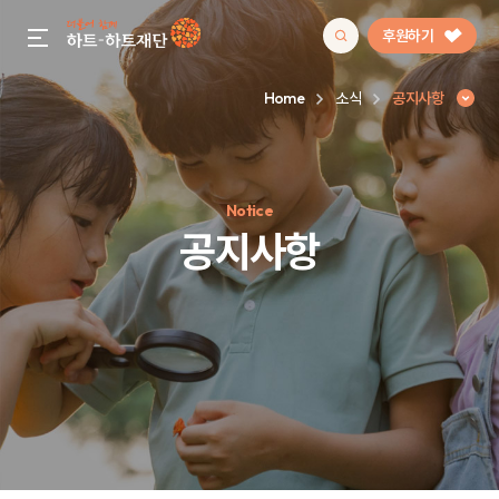
후원하기
gnb menu open
Home
소식
공지사항
인기 키워드
Notice
#정기후원
#하트플레이스
#캠페인
#팬덤후원
공지사항
공지사항