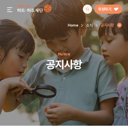
후원하기
gnb menu open
Home
소식
공지사항
인기 키워드
Notice
#정기후원
#하트플레이스
#캠페인
#팬덤후원
공지사항
공지사항