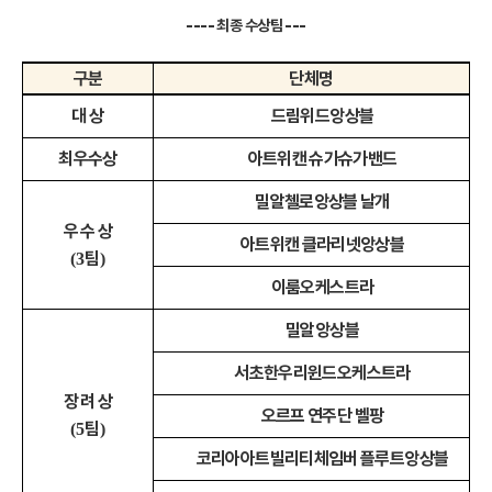
---- 최종 수상팀 ---
구분
단체명
대 상
드림위드앙상블
최우수상
아트위캔 슈가슈가밴드
밀알첼로앙상블 날개
우 수 상
아트위캔 클라리넷앙상블
팀
(3
)
이룸오케스트라
밀알앙상블
서초한우리윈드오케스트라
장 려 상
오르프 연주단 벨팡
팀
(5
)
코리아아트빌리티체임버 플루트앙상블