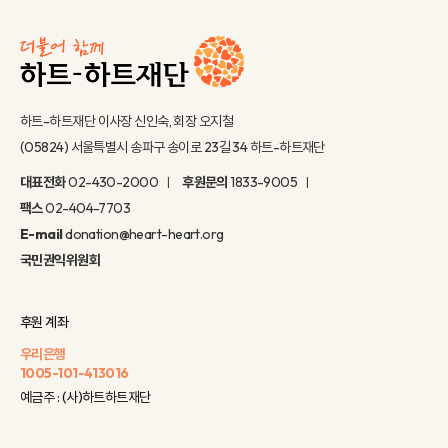
하트-하트재단 이사장 신인숙, 회장 오지철
(05824) 서울특별시 송파구 송이로 23길 34 하트-하트재단
대표전화
02-430-2000
후원문의
1833-9005
팩스
02-404-7703
E-mail
donation@heart-heart.org
국민권익위원회
후원 계좌
우리은행
1005-101-413016
예금주 : (사)하트하트재단