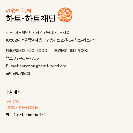
하트-하트재단 이사장 신인숙, 회장 오지철
(05824) 서울특별시 송파구 송이로 23길 34 하트-하트재단
대표전화
02-430-2000
후원문의
1833-9005
팩스
02-404-7703
E-mail
donation@heart-heart.org
국민권익위원회
후원 계좌
우리은행
1005-101-413016
예금주 : (사)하트하트재단