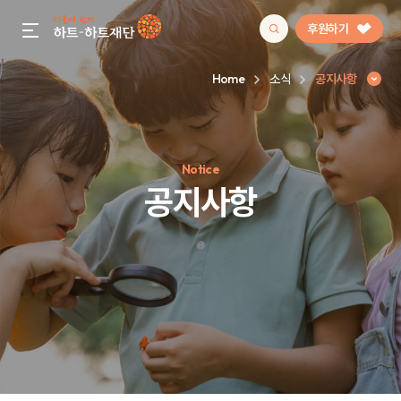
후원하기
gnb menu open
Home
소식
공지사항
인기 키워드
Notice
#정기후원
#하트플레이스
#캠페인
#팬덤후원
공지사항
공지사항